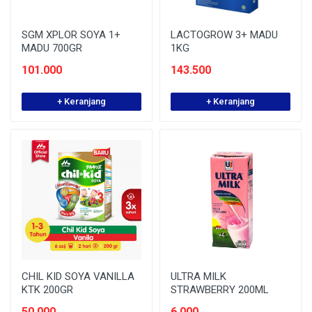
SGM XPLOR SOYA 1+
LACTOGROW 3+ MADU
MADU 700GR
1KG
101.000
143.500
+ Keranjang
+ Keranjang
CHIL KID SOYA VANILLA
ULTRA MILK
KTK 200GR
STRAWBERRY 200ML
50.000
6.000