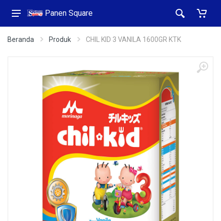
Panen Square
Beranda
Produk
CHIL KID 3 VANILA 1600GR KTK