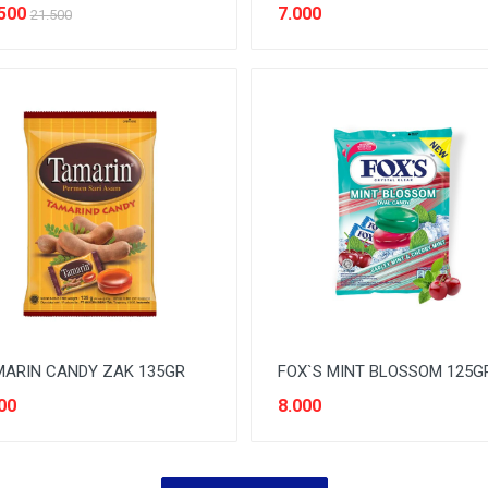
500
7.000
21.500
ARIN CANDY ZAK 135GR
FOX`S MINT BLOSSOM 125G
00
8.000