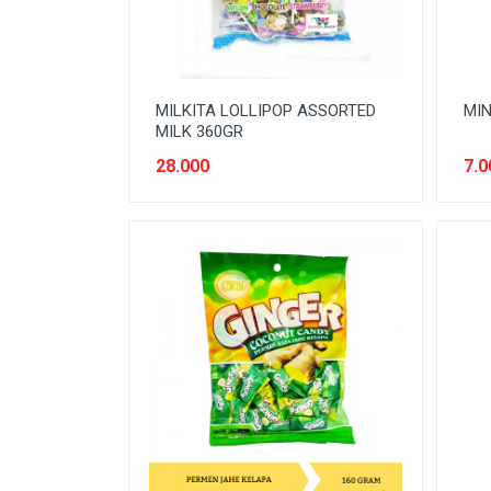
ISOTONIK
JUICE
KIDS CARE
MILKITA LOLLIPOP ASSORTED
MIN
KOPI
MILK 360GR
MAKANAN BAYI
28.000
7.0
MAKANAN KALENG&BOTOL
MAKANAN MASAK
MAKANAN MENTAH
MIE
MINUMAN JELLY
MINUMAN KESEHATAN
MINYAK GORENG
OBAT