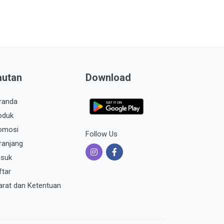
autan
Download
randa
oduk
omosi
Follow Us
ranjang
suk
ftar
arat dan Ketentuan