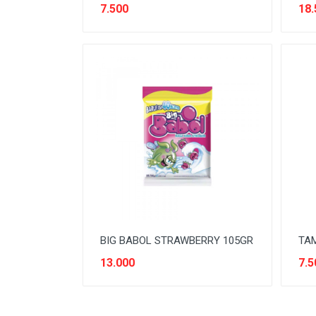
7.500
18.
SNACK MODERN
SNACK TRADISIONAL
SOFT DRINK
SUSU
Tanpa Kategori
TEH
TEPUNG
TITIPAN
BIG BABOL STRAWBERRY 105GR
TAM
13.000
7.5