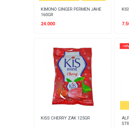
OBAT LUAR
KIMONO GINGER PERMEN JAHE
KIS
160GR
ORAL CARE
24.000
7.5
PASTA
PENGHARUM RUMAH
-14
PENYEGAR
PERAWATAN DAPUR
PERAWATAN PAKAIAN
PERAWATAN RUMAH
PERAWATAN SEPATU & TAS
PERAWAWATAN MOBIL DAN
MOTOR
ROKOK
KISS CHERRY ZAK 125GR
ALP
ST
SIRUP