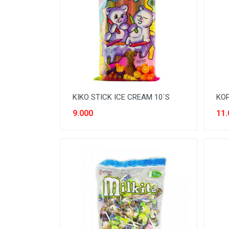
BODY CARE
BREAKFAST
BUMBU
CONFECTIONARY CANDY
CONFECTIONARY COKLAT
KIKO STICK ICE CREAM 10`S
KOP
ENERGY DRINK
9.000
11.
FACE CARE
FROZEN FOOD & ICE CREAM
GULA
HAIR CARE
INSEKTISIDA
INSTANT