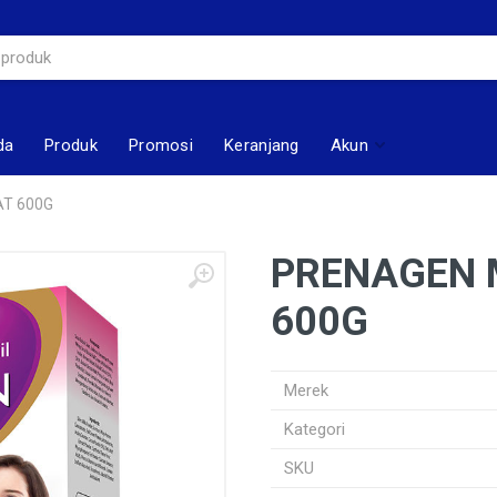
da
Produk
Promosi
Keranjang
Akun
T 600G
PRENAGEN
600G
Merek
Kategori
SKU