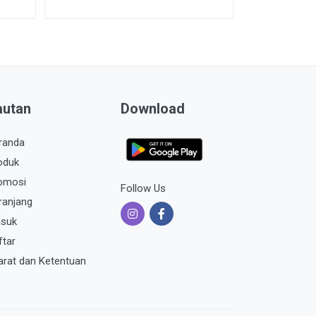
autan
Download
randa
oduk
omosi
Follow Us
ranjang
suk
ftar
arat dan Ketentuan