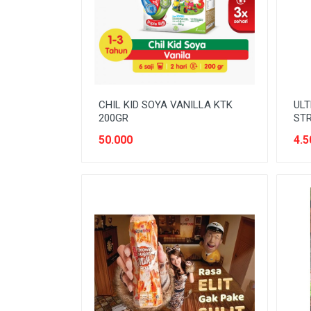
SNACK MODERN
SNACK TRADISIONAL
SOFT DRINK
SUSU
CHIL KID SOYA VANILLA KTK
ULT
Tanpa Kategori
200GR
ST
TEH
50.000
4.5
TEPUNG
TITIPAN