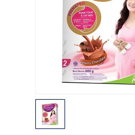
BODY CARE
BREAKFAST
BUMBU
CONFECTIONARY CANDY
CONFECTIONARY COKLAT
ENERGY DRINK
FACE CARE
FROZEN FOOD & ICE CREAM
GULA
HAIR CARE
INSEKTISIDA
INSTANT