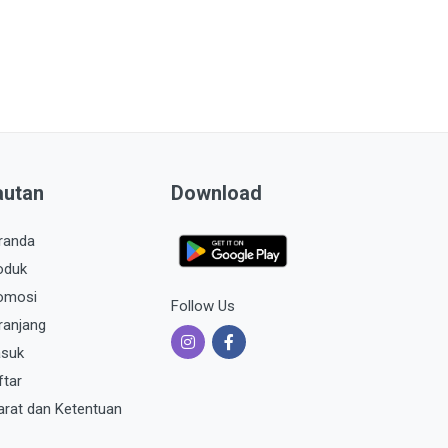
autan
Download
randa
oduk
omosi
Follow Us
ranjang
suk
ftar
arat dan Ketentuan