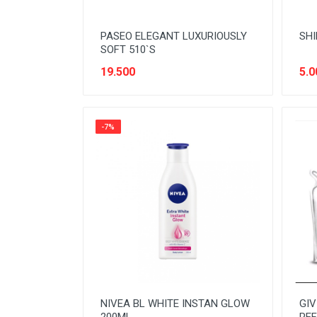
OBAT LUAR
PASEO ELEGANT LUXURIOUSLY
SHI
ORAL CARE
SOFT 510`S
PASTA
19.500
5.0
PENGHARUM RUMAH
PENYEGAR
-7%
PERAWATAN DAPUR
PERAWATAN PAKAIAN
PERAWATAN RUMAH
PERAWATAN SEPATU & TAS
PERAWAWATAN MOBIL DAN
MOTOR
ROKOK
NIVEA BL WHITE INSTAN GLOW
GI
SIRUP