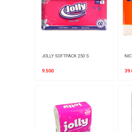
BODY CARE
BREAKFAST
BUMBU
CONFECTIONARY CANDY
CONFECTIONARY COKLAT
JOLLY SOFTPACK 250`S
NIC
ENERGY DRINK
FACE CARE
9.500
39.
FROZEN FOOD & ICE CREAM
GULA
HAIR CARE
INSEKTISIDA
INSTANT