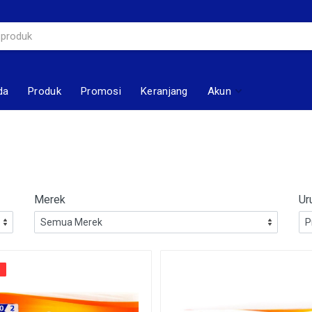
da
Produk
Promosi
Keranjang
Akun
Merek
Ur
%