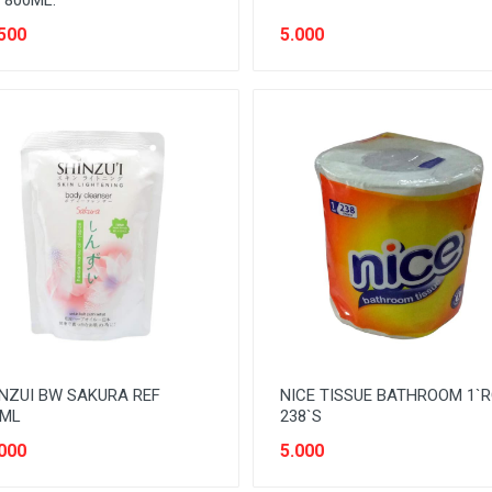
 800ML.
500
5.000
NZUI BW SAKURA REF
NICE TISSUE BATHROOM 1`
0ML
238`S
000
5.000