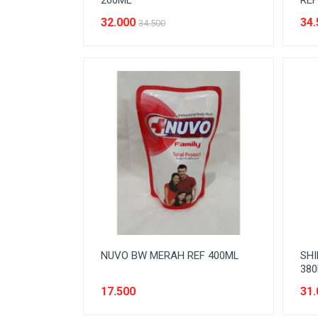
200ML
REF
SNACK MODERN
32.000
34.
34.500
SNACK TRADISIONAL
SOFT DRINK
SUSU
Tanpa Kategori
TEH
TEPUNG
TITIPAN
NUVO BW MERAH REF 400ML
SHI
38
17.500
31.