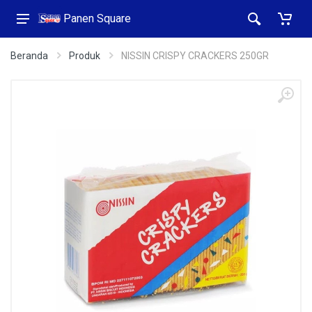
Panen Square
Beranda
Produk
NISSIN CRISPY CRACKERS 250GR