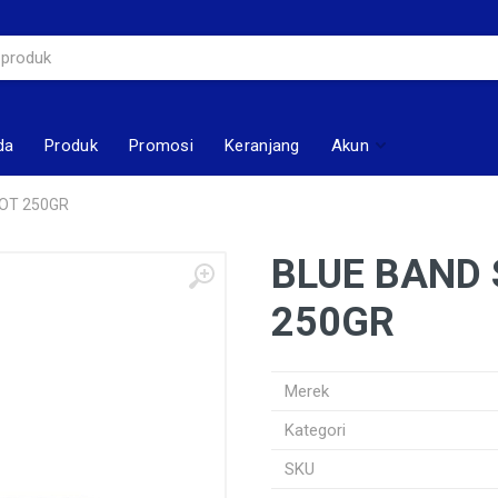
da
Produk
Promosi
Keranjang
Akun
OT 250GR
BLUE BAND
250GR
Merek
Kategori
SKU