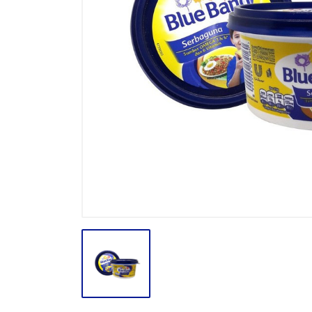
BODY CARE
BREAKFAST
BUMBU
CONFECTIONARY CANDY
CONFECTIONARY COKLAT
ENERGY DRINK
FACE CARE
FROZEN FOOD & ICE CREAM
GULA
HAIR CARE
INSEKTISIDA
INSTANT