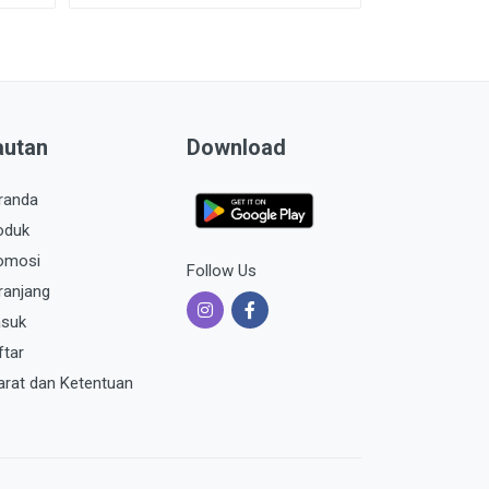
autan
Download
randa
oduk
omosi
Follow Us
ranjang
suk
ftar
arat dan Ketentuan