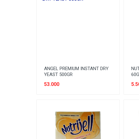
OBAT LUAR
ORAL CARE
PASTA
PENGHARUM RUMAH
PENYEGAR
PERAWATAN DAPUR
ANGEL PREMIUM INSTANT DRY
NUT
PERAWATAN PAKAIAN
YEAST 500GR
60
53.000
5.5
PERAWATAN RUMAH
PERAWATAN SEPATU & TAS
PERAWAWATAN MOBIL DAN
MOTOR
ROKOK
SIRUP