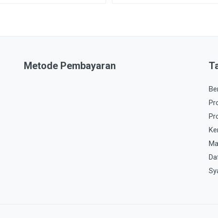
Metode Pembayaran
T
Be
Pr
Pr
Ke
Ma
Da
Sy