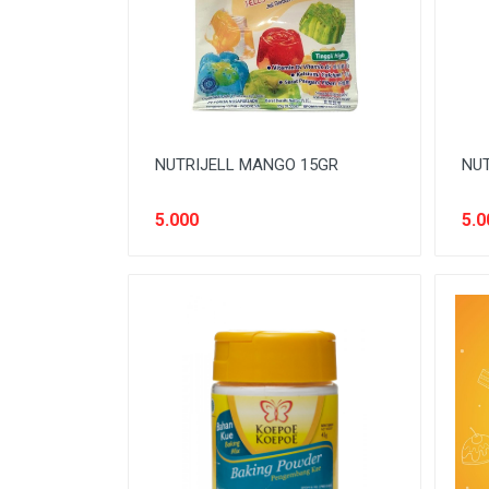
SNACK MODERN
SNACK TRADISIONAL
SOFT DRINK
SUSU
NUTRIJELL MANGO 15GR
NUT
Tanpa Kategori
TEH
5.000
5.0
TEPUNG
TITIPAN