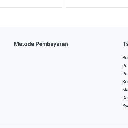
Metode Pembayaran
T
Be
Pr
Pr
Ke
Ma
Da
Sy