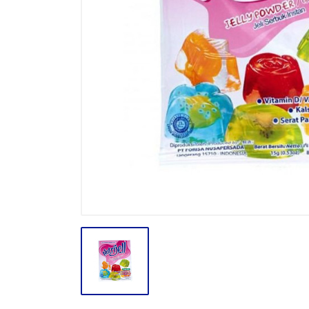
BODY CARE
BREAKFAST
BUMBU
CONFECTIONARY CANDY
CONFECTIONARY COKLAT
ENERGY DRINK
FACE CARE
FROZEN FOOD & ICE CREAM
GULA
HAIR CARE
INSEKTISIDA
INSTANT