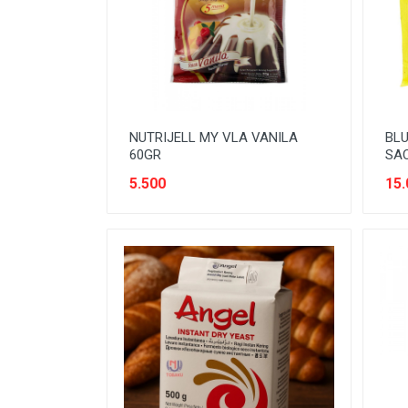
SNACK MODERN
SNACK TRADISIONAL
SOFT DRINK
SUSU
NUTRIJELL MY VLA VANILA
BLU
Tanpa Kategori
60GR
SA
TEH
5.500
15.
TEPUNG
TITIPAN