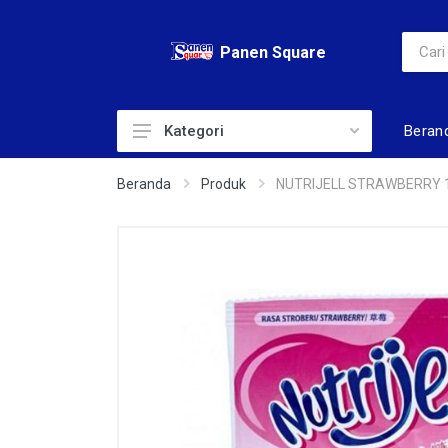
Panen Square
Beran
Kategori
ADULT DIAPERS
Beranda
Produk
NUTRIJELL STRAWBERRY 
AIR
ALAT KECANTIKAN
BABY DIAPERS
BABY TOILERIS
BAHAN KUE
BERAS
BISKUIT