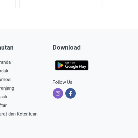
autan
Download
randa
oduk
omosi
Follow Us
ranjang
suk
ftar
arat dan Ketentuan