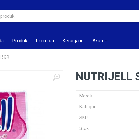
da
Produk
Promosi
Keranjang
Akun
15GR
NUTRIJELL
Merek
Kategori
SKU
Stok