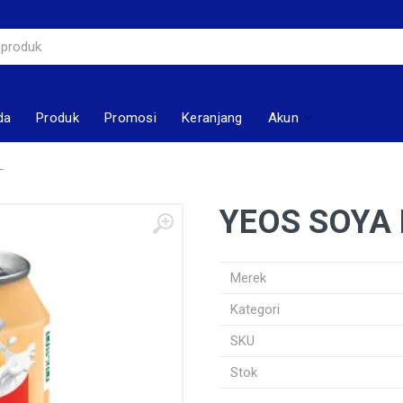
da
Produk
Promosi
Keranjang
Akun
L
YEOS SOYA
Merek
Kategori
SKU
Stok