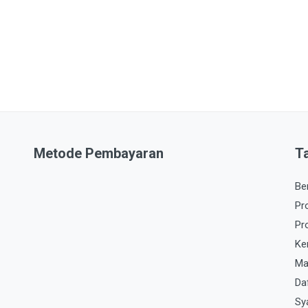
Metode Pembayaran
T
Be
Pr
Pr
Ke
Ma
Da
Sy