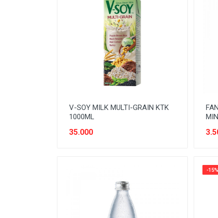
OBAT LUAR
ORAL CARE
PASTA
PENGHARUM RUMAH
PENYEGAR
PERAWATAN DAPUR
V-SOY MILK MULTI-GRAIN KTK
FA
PERAWATAN PAKAIAN
1000ML
MIN
35.000
3.5
PERAWATAN RUMAH
PERAWATAN SEPATU & TAS
PERAWAWATAN MOBIL DAN
-15
MOTOR
ROKOK
SIRUP