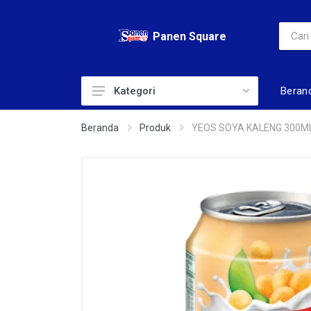
Panen Square
Beran
Kategori
ADULT DIAPERS
Beranda
Produk
YEOS SOYA KALENG 300M
AIR
ALAT KECANTIKAN
BABY DIAPERS
BABY TOILERIS
BAHAN KUE
BERAS
BISKUIT