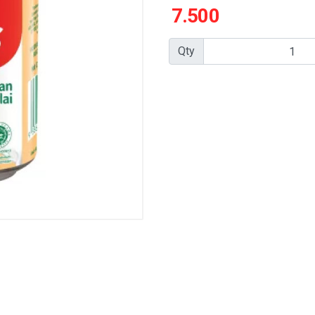
7.500
Qty