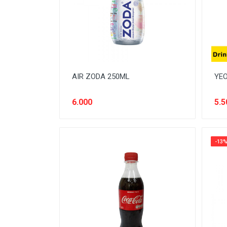
SNACK MODERN
SNACK TRADISIONAL
SOFT DRINK
SUSU
AIR ZODA 250ML
YEO
Tanpa Kategori
TEH
6.000
5.5
TEPUNG
TITIPAN
-13