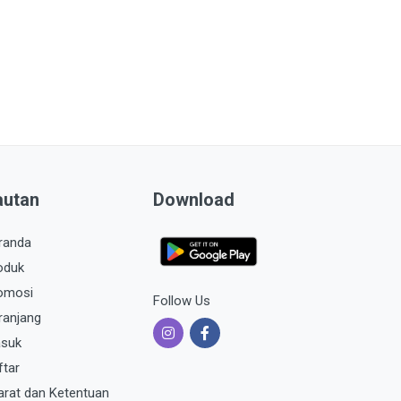
autan
Download
randa
oduk
omosi
Follow Us
ranjang
suk
ftar
arat dan Ketentuan