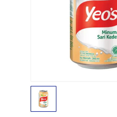
BODY CARE
BREAKFAST
BUMBU
CONFECTIONARY CANDY
CONFECTIONARY COKLAT
ENERGY DRINK
FACE CARE
FROZEN FOOD & ICE CREAM
GULA
HAIR CARE
INSEKTISIDA
INSTANT