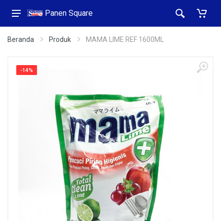
Panen Square
Beranda
Produk
MAMA LIME REF 1600ML
-14%