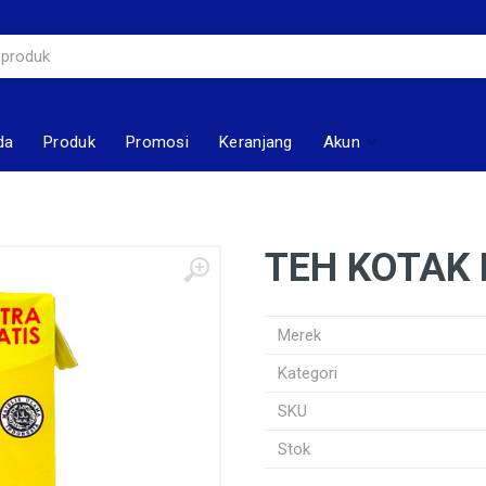
da
Produk
Promosi
Keranjang
Akun
TEH KOTAK
Merek
Kategori
SKU
Stok