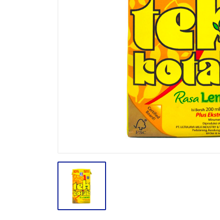
BODY CARE
BREAKFAST
BUMBU
CONFECTIONARY CANDY
CONFECTIONARY COKLAT
ENERGY DRINK
FACE CARE
FROZEN FOOD & ICE CREAM
GULA
HAIR CARE
INSEKTISIDA
INSTANT