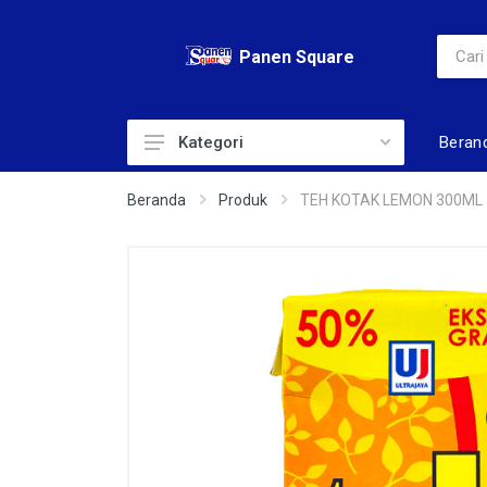
Panen Square
Beran
Kategori
ADULT DIAPERS
Beranda
Produk
TEH KOTAK LEMON 300ML
AIR
ALAT KECANTIKAN
BABY DIAPERS
BABY TOILERIS
BAHAN KUE
BERAS
BISKUIT