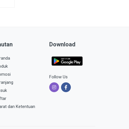
autan
Download
randa
oduk
omosi
Follow Us
ranjang
suk
ftar
arat dan Ketentuan