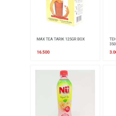
SNACK MODERN
SNACK TRADISIONAL
SOFT DRINK
SUSU
MAX TEA TARIK 125GR BOX
TEH
Tanpa Kategori
35
TEH
16.500
3.0
TEPUNG
TITIPAN