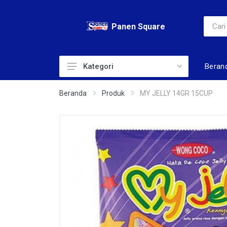
Panen Square
Beran
Kategori
ADULT DIAPERS
Beranda
Produk
MY JELLY 14GR 15CUP
AIR
ALAT KECANTIKAN
BABY DIAPERS
BABY TOILERIS
BAHAN KUE
BERAS
BISKUIT