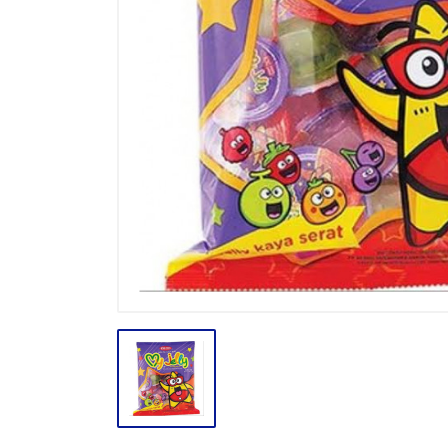
BODY CARE
BREAKFAST
BUMBU
CONFECTIONARY CANDY
CONFECTIONARY COKLAT
ENERGY DRINK
FACE CARE
FROZEN FOOD & ICE CREAM
GULA
HAIR CARE
INSEKTISIDA
INSTANT