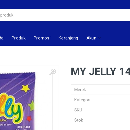
da
Produk
Promosi
Keranjang
Akun
MY JELLY 1
Merek
Kategori
SKU
Stok