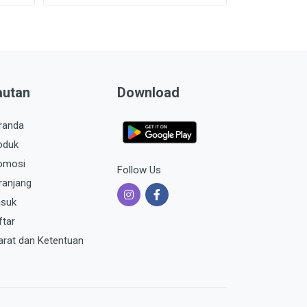
autan
Download
randa
oduk
omosi
Follow Us
ranjang
suk
ftar
arat dan Ketentuan