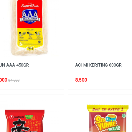
UN AAA 450GR
ACI MI KERITING 600GR
000
8.500
34.500