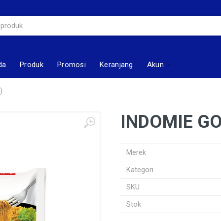
da
Produk
Promosi
Keranjang
Akun
)
INDOMIE GO
Merek
Kategori
SKU
Stok