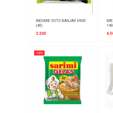
INDOMIE SOTO BANJAR 69GR
MIE
(40)
14
3.200
6.5
-13%