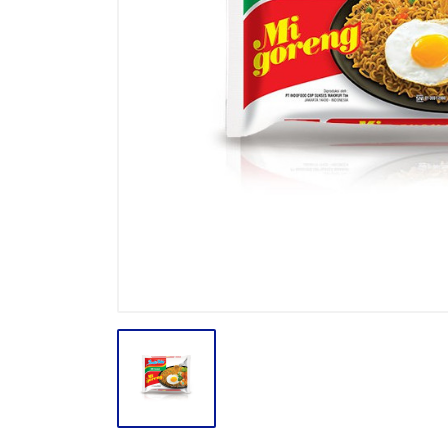
BODY CARE
BREAKFAST
BUMBU
CONFECTIONARY CANDY
CONFECTIONARY COKLAT
ENERGY DRINK
FACE CARE
FROZEN FOOD & ICE CREAM
GULA
HAIR CARE
INSEKTISIDA
INSTANT