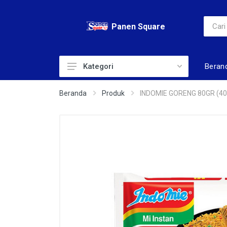
Panen Square
Beran
Kategori
ADULT DIAPERS
Beranda
Produk
INDOMIE GORENG 80GR (40
AIR
ALAT KECANTIKAN
BABY DIAPERS
BABY TOILERIS
BAHAN KUE
BERAS
BISKUIT