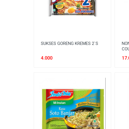
SNACK MODERN
SNACK TRADISIONAL
SOFT DRINK
SUSU
SUKSES GORENG KREMES 2`S
NO
Tanpa Kategori
COU
TEH
4.000
17.
TEPUNG
TITIPAN