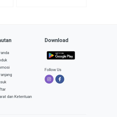
autan
Download
randa
oduk
omosi
Follow Us
ranjang
suk
ftar
arat dan Ketentuan