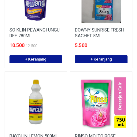
SO KLIN PEWANGI UNGU
DOWNY SUNRISE FRESH
REF 780ML
SACHET 8ML
10.500
5.500
12.500
+ Keranjang
+ Keranjang
BAYCLIN LEMON 500ML
RINSO MOLTO ROSE