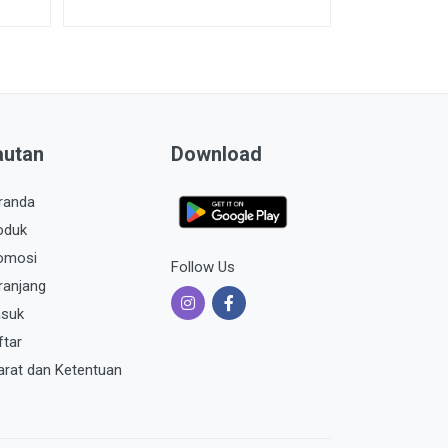
autan
Download
randa
oduk
omosi
Follow Us
ranjang
suk
ftar
arat dan Ketentuan