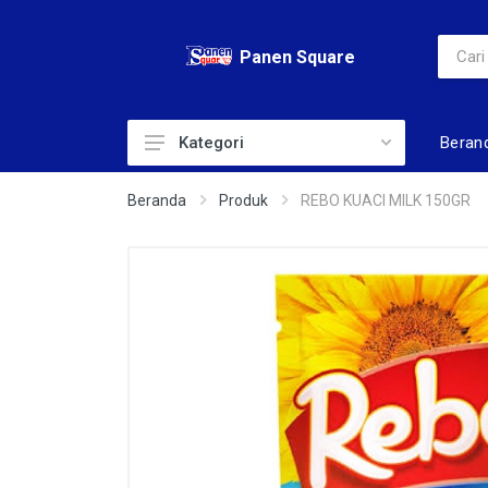
Panen Square
Beran
Kategori
ADULT DIAPERS
Beranda
Produk
REBO KUACI MILK 150GR
AIR
ALAT KECANTIKAN
BABY DIAPERS
BABY TOILERIS
BAHAN KUE
BERAS
BISKUIT