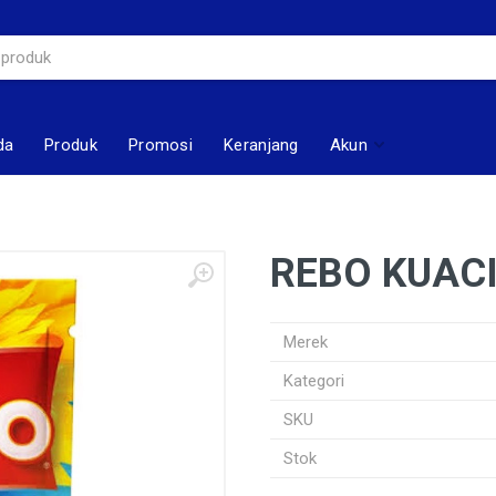
da
Produk
Promosi
Keranjang
Akun
REBO KUACI
Merek
Kategori
SKU
Stok