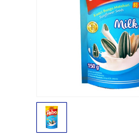
BODY CARE
BREAKFAST
BUMBU
CONFECTIONARY CANDY
CONFECTIONARY COKLAT
ENERGY DRINK
FACE CARE
FROZEN FOOD & ICE CREAM
GULA
HAIR CARE
INSEKTISIDA
INSTANT