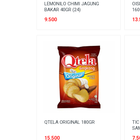
LEMONILO CHIMI JAGUNG
OIS
BAKAR 40GR (24)
160
9.500
13.
QTELA ORIGINAL 180GR
TIC
SAM
15.500
7.5