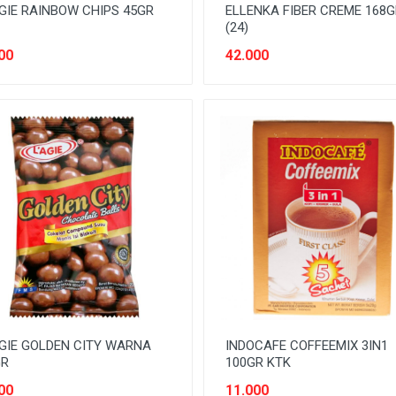
GIE RAINBOW CHIPS 45GR
ELLENKA FIBER CREME 168G
(24)
00
42.000
GIE GOLDEN CITY WARNA
INDOCAFE COFFEEMIX 3IN1
GR
100GR KTK
00
11.000