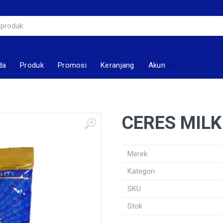
da
Produk
Promosi
Keranjang
Akun
CERES MILK
Merek
Kategori
SKU
Stok