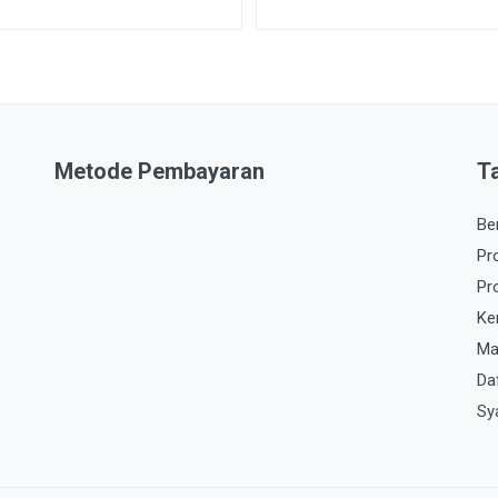
Metode Pembayaran
T
Be
Pr
Pr
Ke
Ma
Da
Sy