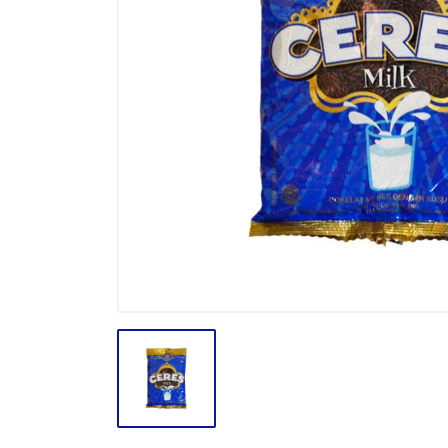
BODY CARE
BREAKFAST
BUMBU
CONFECTIONARY CANDY
CONFECTIONARY COKLAT
ENERGY DRINK
FACE CARE
FROZEN FOOD & ICE CREAM
GULA
HAIR CARE
INSEKTISIDA
INSTANT