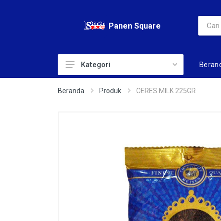
Panen Square
Beran
Kategori
ADULT DIAPERS
Beranda
Produk
CERES MILK 225GR
AIR
ALAT KECANTIKAN
BABY DIAPERS
BABY TOILERIS
BAHAN KUE
BERAS
BISKUIT