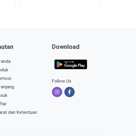
autan
Download
randa
oduk
omosi
Follow Us
ranjang
suk
ftar
arat dan Ketentuan