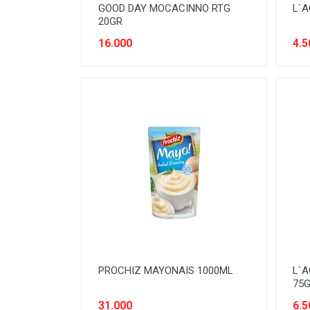
GOOD DAY MOCACINNO RTG
L`A
20GR
16.000
4.5
PROCHIZ MAYONAIS 1000ML
L`A
75
31.000
6.5