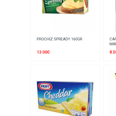
SNACK MODERN
SNACK TRADISIONAL
SOFT DRINK
SUSU
PROCHIZ SPREADY 160GR
CA
Tanpa Kategori
MAN
TEH
13.000
8.5
TEPUNG
TITIPAN